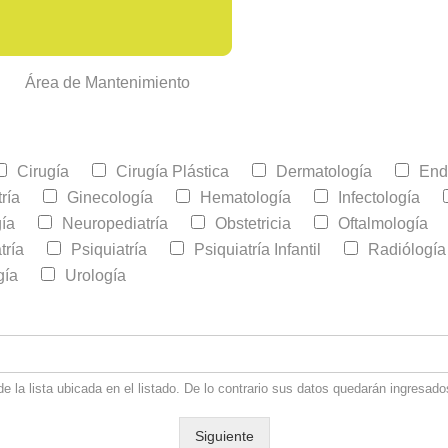
Área de Mantenimiento
Cirugía
Cirugía Plástica
Dermatología
End
ría
Ginecología
Hematología
Infectología
ía
Neuropediatría
Obstetricia
Oftalmología
tría
Psiquiatría
Psiquiatría Infantil
Radiólogía
gía
Urología
e la lista ubicada en el listado. De lo contrario sus datos quedarán ingresa
Siguiente