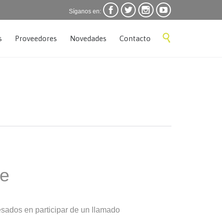




Síganos en:
Skip

s
Proveedores
Novedades
Contacto
to
content
te
esados en participar de un llamado