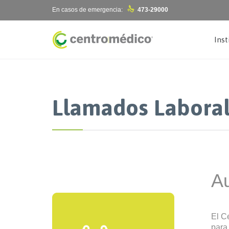

En casos de emergencia:
473-29000
Inst
Llamados Labora
Au
El C
par