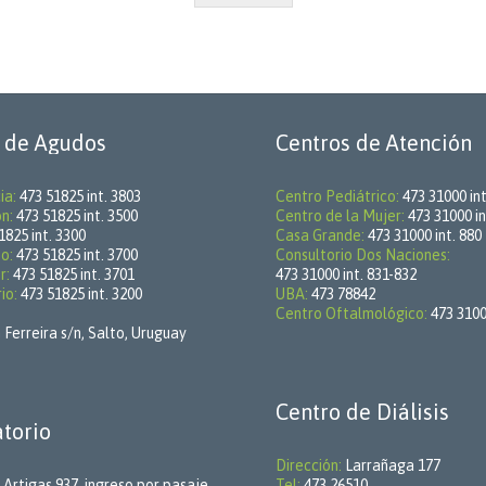
 de Agudos
Centros de Atención
ia:
473 51825 int. 3803
Centro Pediátrico:
473 31000 int
ón:
473 51825 int. 3500
Centro de la Mujer:
473 31000 in
1825 int. 3300
Casa Grande:
473 31000 int. 880
o:
473 51825 int. 3700
Consultorio Dos Naciones:
r:
473 51825 int. 3701
473 31000 int. 831-832
io:
473 51825 int. 3200
UBA:
473 78842
Centro Oftalmológico:
473 31000
 Ferreira s/n, Salto, Uruguay
Centro de Diálisis
torio
Dirección:
Larrañaga 177
Artigas 937, ingreso por pasaje
Tel:
473 26510