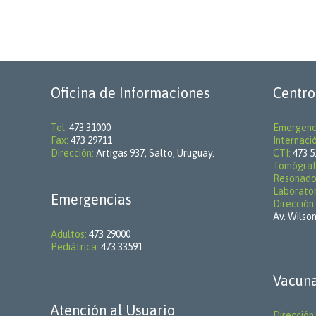
Oficina de Informaciones
Centro
Tel:
473 31000
Emergenc
Fax:
473 29711
Internaci
Dirección:
Artigas 937, Salto, Uruguay.
CTI:
473 5
Tomógraf
Resonado
Laborator
Emergencias
Dirección:
Av. Wilson
Adultos:
473 29000
Pediátrica:
473 33591
Vacuna
Atención al Usuario
Dirección: