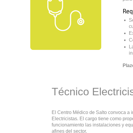
Req
S
c
E
C
L
i
Plaz
Técnico Electrici
El Centro Médico de Salto convoca a i
Electricistas. El cargo tiene como pro
funcionamiento las instalaciones y eq
afines del sector.