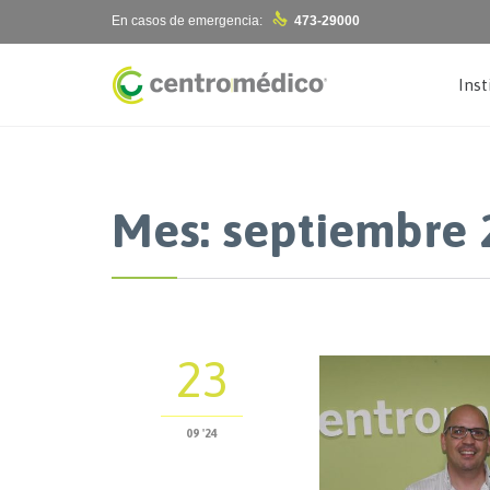

En casos de emergencia:
473-29000
Inst
Mes: septiembre 
23
09 '24