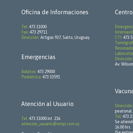
Oficina de Informaciones
Centro
Tel:
473 31000
Emergenc
Fax:
473 29711
Internaci
Dirección:
Artigas 937, Salto, Uruguay.
CTI:
473 5
Tomógraf
Resonado
Laborator
Emergencias
Dirección:
Av. Wilson
Adultos:
473 29000
Pediátrica:
473 33591
Vacuna
Atención al Usuario
Dirección:
peatonal.
Tel:
473 31
Tel:
473 31000 int. 216
Se atiende
atencion_usuario@smqs.com.uy
16.00 hrs.
(Se entre