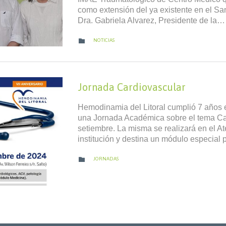
como extensión del ya existente en el Sa
Dra. Gabriela Alvarez, Presidente de la…
CATEGORY

NOTICIAS
Jornada Cardiovascular
Hemodinamia del Litoral cumplió 7 años e
una Jornada Académica sobre el tema Car
setiembre. La misma se realizará en el A
institución y destina un módulo especial 
CATEGORY

JORNADAS