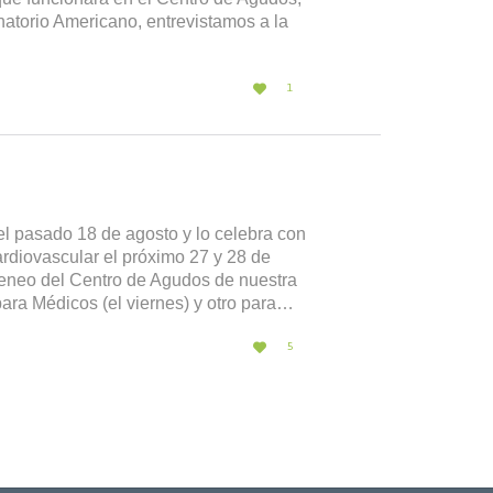
natorio Americano, entrevistamos a la
LOVE

1
IT
l pasado 18 de agosto y lo celebra con
diovascular el próximo 27 y 28 de
teneo del Centro de Agudos de nuestra
para Médicos (el viernes) y otro para…
LOVE

5
IT