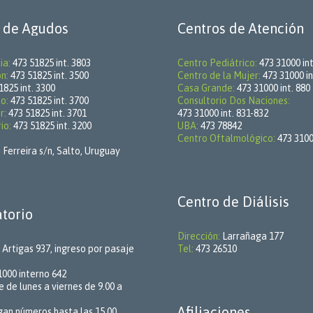
 de Agudos
Centros de Atención
ia:
473 51825 int. 3803
Centro Pediátrico:
473 31000 int
ón:
473 51825 int. 3500
Centro de la Mujer:
473 31000 in
1825 int. 3300
Casa Grande:
473 31000 int. 880
o:
473 51825 int. 3700
Consultorio Dos Naciones:
r:
473 51825 int. 3701
473 31000 int. 831-832
io:
473 51825 int. 3200
UBA:
473 78842
Centro Oftalmológico:
473 31000
 Ferreira s/n, Salto, Uruguay
Centro de Diálisis
torio
Dirección:
Larrañaga 177
Artigas 937, ingreso por pasaje
Tel:
473 26510
000 interno 642
 de lunes a viernes de 9.00 a
Afiliaciones
gan números hasta las 15.00