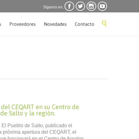




Síganos en:
Skip

s
Proveedores
Novedades
Contacto
to
content
 del CEQART en su Centro de
e Salto y la región.
 El Pueblo de Salto, publicado el
a próxima apertura del CEQART, el
ue funcionará en el Centro de Agudos,