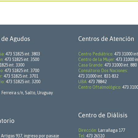
 de Agudos
Centros de Atención
ia:
473 51825 int. 3803
Centro Pediátrico:
473 31000 int
ón:
473 51825 int. 3500
Centro de la Mujer:
473 31000 in
1825 int. 3300
Casa Grande:
473 31000 int. 880
o:
473 51825 int. 3700
Consultorio Dos Naciones:
r:
473 51825 int. 3701
473 31000 int. 831-832
io:
473 51825 int. 3200
UBA:
473 78842
Centro Oftalmológico:
473 31000
 Ferreira s/n, Salto, Uruguay
Centro de Diálisis
torio
Dirección:
Larrañaga 177
Artigas 937, ingreso por pasaje
Tel:
473 26510