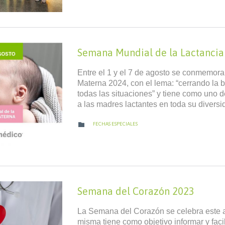
Semana Mundial de la Lactanci
Entre el 1 y el 7 de agosto se conmemor
Materna 2024, con el lema: “cerrando la 
todas las situaciones” y tiene como uno 
a las madres lactantes en toda su divers
CATEGORY

FECHAS ESPECIALES
Semana del Corazón 2023
La Semana del Corazón se celebra este añ
misma tiene como objetivo informar y faci