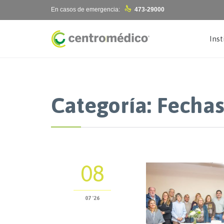

En casos de emergencia:
473-29000
Inst
Categoría: Fechas
08
07 '26