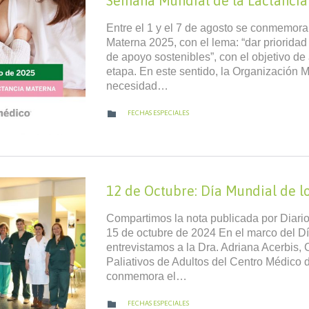
Semana Mundial de la Lactanci
Entre el 1 y el 7 de agosto se conmemor
Materna 2025, con el lema: “dar prioridad
de apoyo sostenibles”, con el objetivo de
etapa. En este sentido, la Organización 
necesidad…
CATEGORY

FECHAS ESPECIALES
12 de Octubre: Día Mundial de l
Compartimos la nota publicada por Diario
15 de octubre de 2024 En el marco del Dí
entrevistamos a la Dra. Adriana Acerbis
Paliativos de Adultos del Centro Médico d
conmemora el…
CATEGORY

FECHAS ESPECIALES