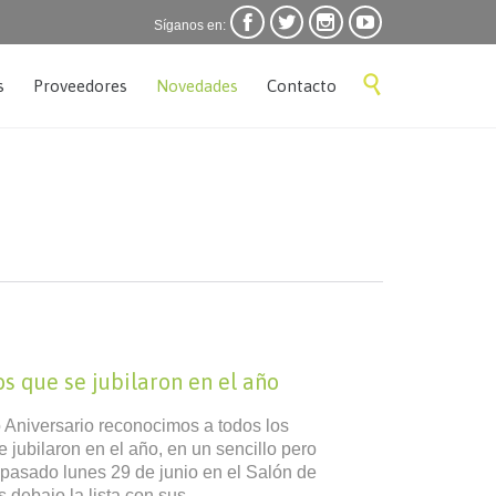




Síganos en:
Skip

s
Proveedores
Novedades
Contacto
to
content
 que se jubilaron en el año
 Aniversario reconocimos a todos los
jubilaron en el año, en un sencillo pero
 pasado lunes 29 de junio en el Salón de
s debajo la lista con sus…