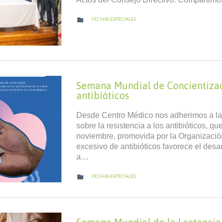
CATEGORY

FECHAS ESPECIALES
Semana Mundial de Concientizaci
antibióticos
Desde Centro Médico nos adherimos a l
sobre la resistencia a los antibióticos, qu
noviembre, promovida por la Organización
excesivo de antibióticos favorece el desar
a…
CATEGORY

FECHAS ESPECIALES