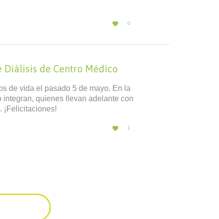
LOVE

0
IT
e Diálisis de Centro Médico
os de vida el pasado 5 de mayo. En la
o integran, quienes llevan adelante con
¡Felicitaciones!
LOVE

1
IT