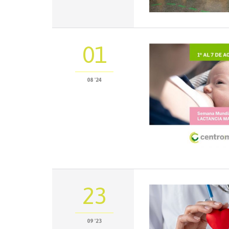
01
08 '24
23
09 '23