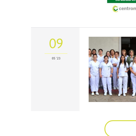
09
05 '23