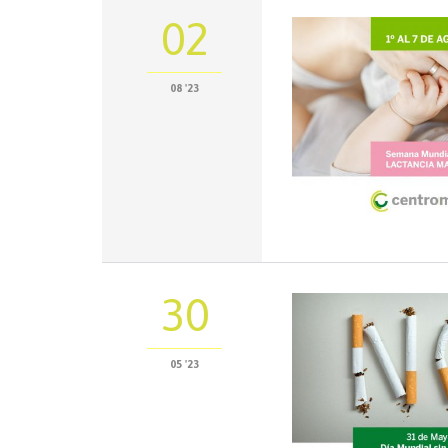
02
08 '23
30
05 '23