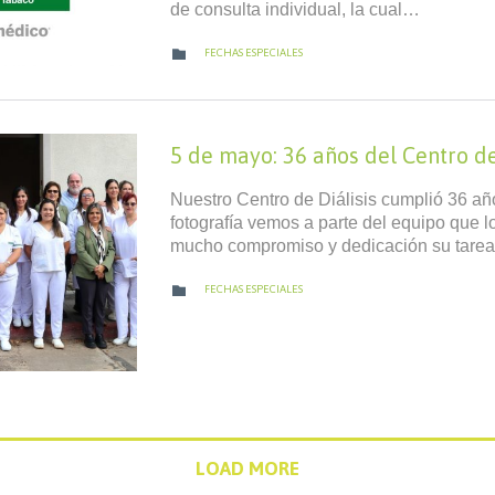
de consulta individual, la cual…
CATEGORY

FECHAS ESPECIALES
5 de mayo: 36 años del Centro d
Nuestro Centro de Diálisis cumplió 36 añ
fotografía vemos a parte del equipo que l
mucho compromiso y dedicación su tarea. 
CATEGORY

FECHAS ESPECIALES
LOAD MORE