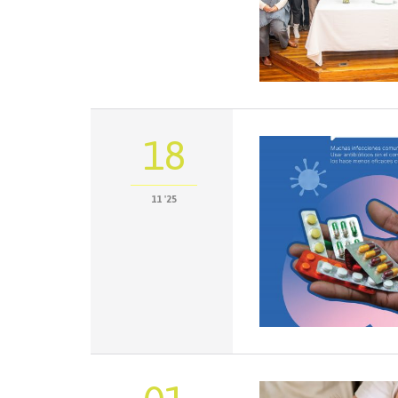
18
11 '25