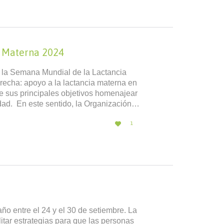
a Materna 2024
a la Semana Mundial de la Lactancia
brecha: apoyo a la lactancia materna en
de sus principales objetivos homenajear
idad. En este sentido, la Organización…
LOVE

1
IT
o entre el 24 y el 30 de setiembre. La
litar estrategias para que las personas