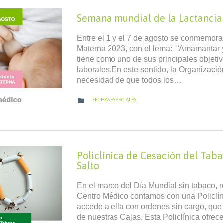
Semana mundial de la Lactanci
Entre el 1 y el 7 de agosto se conmemor
Materna 2023, con el lema: “Amamantar y
tiene como uno de sus principales objetiv
laborales.En este sentido, la Organizaci
necesidad de que todos los…
CATEGORY

FECHAS ESPECIALES
Policlínica de Cesación del Tab
Salto
En el marco del Día Mundial sin tabaco,
Centro Médico contamos con una Policlí
accede a ella con ordenes sin cargo, que
de nuestras Cajas. Esta Policlínica ofrec