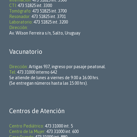
Internación:
473 51825 int. 3500
CTI:
473 51825 int. 3300
Tomógrafo:
473 51825 int. 3700
Resonador:
473 51825 int. 3701
Laboratorio:
473 51825 int. 3200
Dirección:
Av. Wilson Ferreira s/n, Salto, Uruguay
Vacunatorio
Dirección:
Artigas 937, ingreso por pasaje peatonal.
Tel:
473 31000 interno 642
Se atiende de lunes a viernes de 9.00 a 16.00 hrs.
(Se entregan números hasta las 15.00 hrs).
Centros de Atención
Centro Pediátrico:
473 31000 int. 5
Centro de la Mujer:
473 31000 int. 600